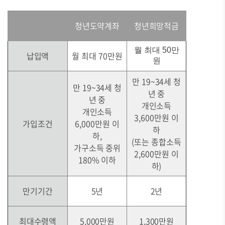
청년도약계좌
청년희망적금
월 최대 50만
납입액
월 최대 70만원
원
만 19~34세 청
만 19~34세 청
년 중
년 중
개인소득
개인소득
3,600만원 이
가입조건
6,000만원 이
하
하,
(또는 종합소득
가구소득 중위
2,600만원 이
180% 이하
하)
만기기간
5년
2년
최대수령액
5,000만원
1,300만원