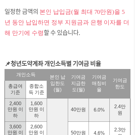
일정한 금액의
본인 납입금(월 최대 70만원)을 5
년 동안 납입하면 정부 지원금과 은행 이자를 더
할 수 있습니다.
해 만기에 수령
📌청년도약계좌 개인소득별 기여금 비율
개인소득
본인 납
기여금
기여금
기여금
입한도
지급한
매칭비
총급여
종합소
한도
(월)
도(월)
율
기준
득 기준
2,400
1,600
2.4만
만원 이
만원 이
40만원
6.0%
원
하
하
3,600
2,600
2.3만
만원 이
만원 이
50만원
4.6%