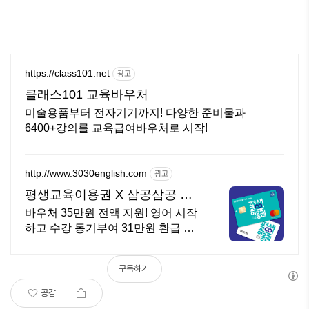
https://class101.net
광고
클래스101 교육바우처
미술용품부터 전자기기까지! 다양한 준비물과
6400+강의를 교육급여바우처로 시작!
http://www.3030english.com
광고
평생교육이용권 X 삼공삼공 오
늘 24:00 환급 종료
바우처 35만원 전액 지원! 영어 시작
하고 수강 동기부여 31만원 환급 받
으세요!
구독하기
공감