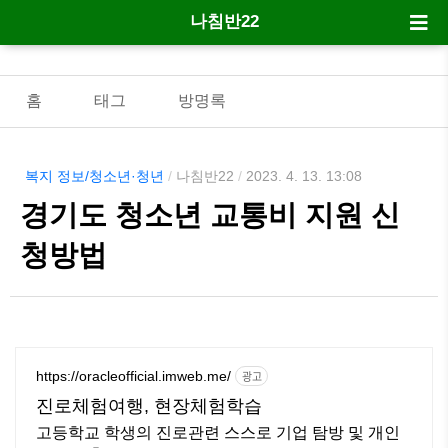
나침반22
홈
태그
방명록
복지 정보/청소년·청년
/
나침반22
/
2023. 4. 13. 13:08
경기도 청소년 교통비 지원 신
청방법
https://oracleofficial.imweb.me/
광고
진로체험여행, 현장체험학습
고등학교 학생의 진로관련 스스로 기업 탐방 및 개인