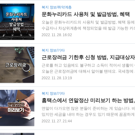
재채기 등으로 전파되며 1~4일간의 잠복기가 있습니다.
복지 정보/취약계층
질환(기침, 인후통 등), 두통, 근육통, 피로감, 식욕부
문화누리카드 사용처 및 발급방법, 혜택
상이 동반될 수 있습니다. ■ 인플루엔자 무료접종 대상자
오늘은 문화누리카드의 사용처 및 발급방법, 혜택 등
수급자나 차상위계층에 책정되었을 때 발급 가능한 카드
지원하는 사업입니다. 2022년 문화누리카드 발급기간이 
2022. 11. 28. 16:02
니 아직 발급받지 않은 분들은 서둘러 신청하시기 바
복권기금을 지원받아 기초생활수급자 및 차상위계층을 
복지 정보/기타
는 카드입니다. ■ 지원내용 전국 문화예술, 관광, 체육 
근로장려금 기한후 신청 방법, 지급대상자
액은 1인당 연간 11만원입니다. ■ 발급대상 문화누리
근로를 하고 있음에도 불구하고 소득이 적어서 생활이 
오늘은 근로장려금에 대해서 알아볼 텐데요. 국세청에
가 22만 가구나 된다고 합니다. 2022년 근로·자녀장
2022. 11. 28. 13:19
대상자임에도 아직 못받으신 분들은 서둘러서 지원금을
란 ▶근로장려금 일은 하지만 소득과 재산이 적은 근로자
복지 정보/기타
여액 등(부부합산)에 따라 산정된 근로장려금을 지급하는
홈택스에서 연말정산 미리보기 하는 방법,
로장려금은 2021년 소득분 대상으로 지급되며 기본적으로
연말이 다가오면 많은 분들이 준비하는 게 있습니다. 
있지만 세금을 내야 하는 경우도 있기 때문에 꼼꼼하게
서비스를 이용할 수 있습니다. 오늘은 홈택스에서 '연말
2022. 11. 27. 21:44
말정산 미리보기 서비스란 연말정산은 '13월의 월급'이
심심찮게 발생합니다. 그런 상황이 발생하지 않도록 계