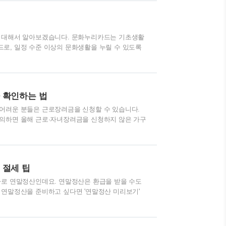
 주요증상은 38℃ 이상의 갑작스러운 고열, 호흡기
진 등이며 소아의 경우 구토 및 설사 등의 소화기관 증
 독감 무료접종 대상자는 어린이, ..
에 대해서 알아보겠습니다. 문화누리카드는 기초생활
로, 일정 수준 이상의 문화생활을 누릴 수 있도록
기존 11월 30일에서 12월 14일까지로 연장되었으
랍니다. ■ 문화누리카드란 기획재정부 복권위원회의
대상으로 문화생활, 국내여행, 체육활동을 지원하
관련 가맹점에서 이용할 수 있으며, 2022년 지원금
 확인하는 법
카드는 6세 이상의 기초생활수급자 및 차상위계..
어려운 분들은 근로장려금을 신청할 수 있습니다.
 의하면 올해 근로·자녀장려금을 신청하지 않은 가구
려금의 기한후 신청기간이 11월 30일까지이므로, 신청
 신청하시기 바랍니다. ■ 근로장려금·자녀장려금이
, 사업자(전문직 제외) 가구에 가구원 구성과 총급
 제도로 2019년부터 시행되었습니다. 2022년 근
 절세 팁
 2021년에 근로소득, 사업소득, 종..
바로 연말정산인데요. 연말정산은 환급을 받을 수도
 연말정산을 준비하고 싶다면 '연말정산 미리보기'
정산 미리보기' 하는 방법을 알아보겠습니다. ■ 연
 될 수도 있지만 예상치 못하게 세금을 내는 경우도
획적인 지출 준비가 필요한데요. 그때 활용할 수 있