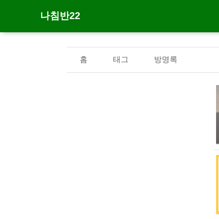
나침반22
홈
태그
방명록