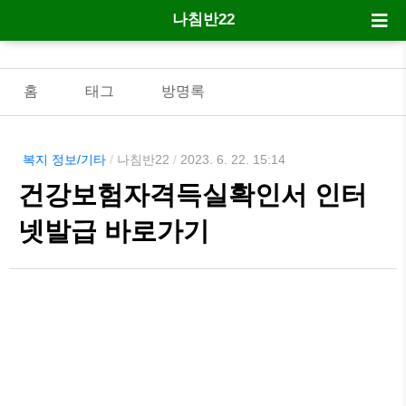
나침반22
홈
태그
방명록
복지 정보/기타
/
나침반22
/
2023. 6. 22. 15:14
건강보험자격득실확인서 인터
넷발급 바로가기