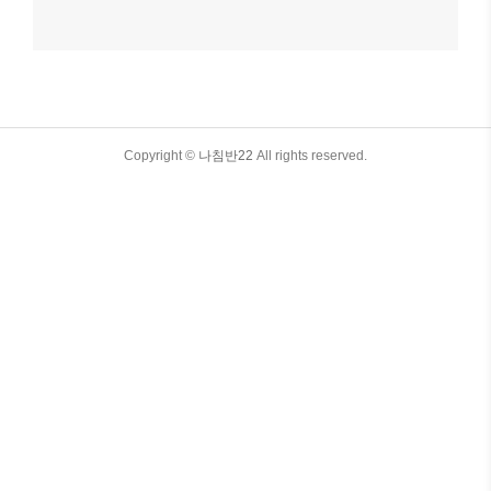
TistoryWhaleSkin3.4
Copyright ©
나침반22
All rights reserved.