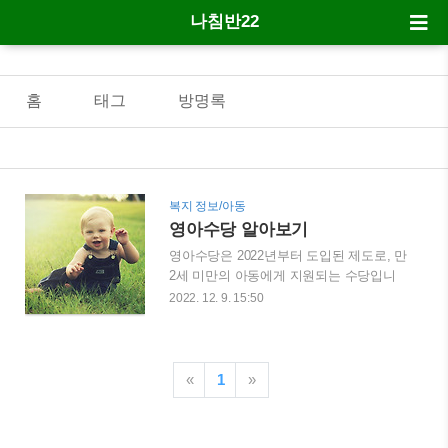
나침반22
홈
태그
방명록
복지 정보/아동
영아수당 알아보기
영아수당은 2022년부터 도입된 제도로, 만
2세 미만의 아동에게 지원되는 수당입니
다. 오늘은 영아수당에 대해서 자세히 알
2022. 12. 9. 15:50
아보겠습니다. 영아수당이란 2022년 1월 1
일 출생한 아동 중 만 2세 미만(0~23개월)
의 아동에게 지원되는 월 단위의 보편수당
입니다. 만 2세 생일이 도래하는 달의 전
«
1
»
달까지 최대 24개월 지급됩니다. 가정양육
시 현금으로 지급되고, 어린이집 또는 종
일제 아이돌봄 이용 시 바우처로 지급됩니